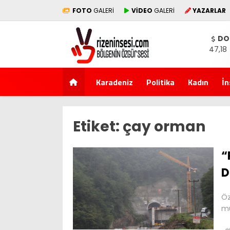
FOTO
GALERİ
VİDEO
GALERİ
YAZARLAR
DO
47,18
Karadeniz
Politika
Kadın
İn
Etiket:
çay orman
“
D
Öz
mü