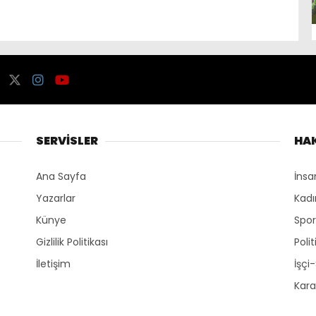
SERVİSLER
HA
Ana Sayfa
İnsa
Yazarlar
Kadı
Künye
Spo
Gizlilik Politikası
Polit
İletişim
İşçi
Kara