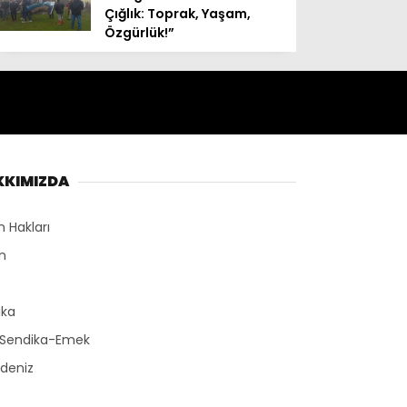
Çığlık: Toprak, Yaşam,
Özgürlük!”
KKIMIZDA
n Hakları
n
r
ika
-Sendika-Emek
deniz