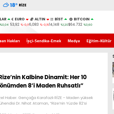
18
°
RIZE
LAR
EURO
ALTIN
BİST
BITCOIN
53,92
6,083
14,148
$64.732
%0,04
%-0,11
%-0,15
%1,20
%0,60
san Hakları
İşçi-Sendika-Emek
Medya
Eğitim-Kültür
Rize’nin Kalbine Dinamit: Her 10
önümden 8’i Maden Ruhsatlı”
el Haber. Gençağa Karafazlı RİZE – Maden yüksek
hendisi Dr. Nihat Ataman, “Rize’nin Yüzde 82’si