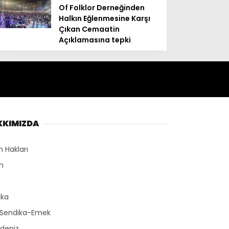
Of Folklor Derneğinden
Halkın Eğlenmesine Karşı
Çıkan Cemaatin
Açıklamasına tepki
KKIMIZDA
n Hakları
n
r
ika
-Sendika-Emek
deniz