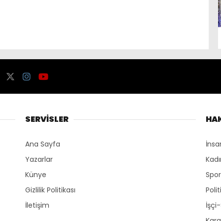
SERVİSLER
HA
Ana Sayfa
İnsa
Yazarlar
Kadı
Künye
Spo
Gizlilik Politikası
Polit
İletişim
İşçi
Kara