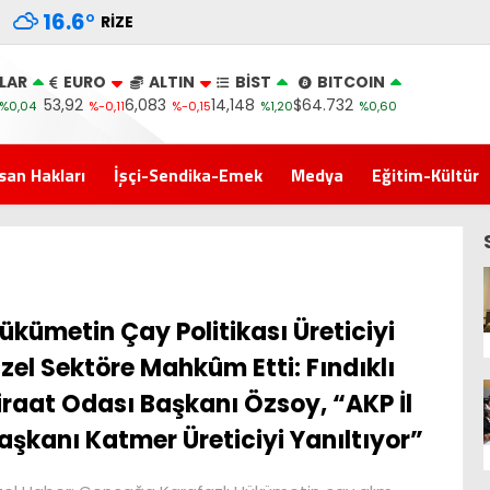
16.6
°
RIZE
LAR
EURO
ALTIN
BİST
BITCOIN
53,92
6,083
14,148
$64.732
%0,04
%-0,11
%-0,15
%1,20
%0,60
san Hakları
İşçi-Sendika-Emek
Medya
Eğitim-Kültür
ükümetin Çay Politikası Üreticiyi
zel Sektöre Mahkûm Etti: Fındıklı
iraat Odası Başkanı Özsoy, “AKP İl
aşkanı Katmer Üreticiyi Yanıltıyor”