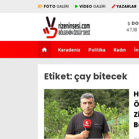
FOTO
GALERİ
VİDEO
GALERİ
YAZARLAR
DO
47,18
Karadeniz
Politika
Kadın
İn
Etiket:
çay bitecek
H
Ö
Z
B