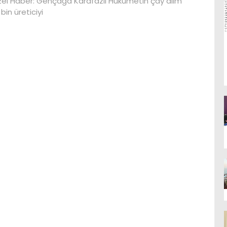
el Haber: Gençağa Karafazlı Hükümetin çay alım
bin üreticiyi