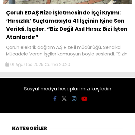
Çoruh EDAŞ Rize İşletmesinde İşçi Kıyımı:
‘Hırsızlık’ Suçlamasıyla 41 İşçinin İşine Son
Verildi. İşçiler, “Biz Değil Asıl Hırsız Bizi İşten
Atanlardır”
Çoruh elektrik dağıtım A.Ş Rize il müdürlüğü, Sendikal
Mücadele Veren İşçiler kamuoyun böyle seslendi. “Sizin
01 Ağustos 2025 Cuma 20:20
Sosyal medya hesaplarımızı keşfedin
KATEGORİLER