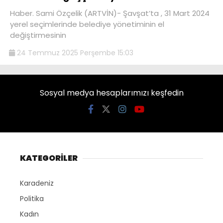
Haber. Sami Özçelik (ARTVİN)- Şavşat’ta , 31 Mart 2024
yerel seçimlerinde belediye yönetiminin el
değiştirmesinin
24 Temmuz 2025 Perşembe 15:03
Sosyal medya hesaplarımızı keşfedin
KATEGORİLER
Karadeniz
Politika
Kadın