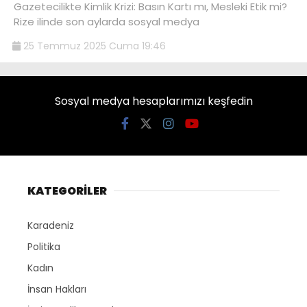
Gazetecilikte Kimlik Krizi: Basın Kartı mı, Mesleki Etik mi?
Rize ilinde son aylarda sosyal medya
25 Temmuz 2025 Cuma 19:46
Sosyal medya hesaplarımızı keşfedin
KATEGORİLER
Karadeniz
Politika
Kadın
İnsan Hakları