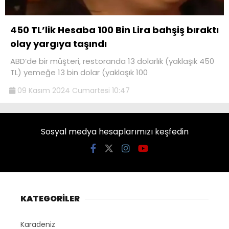
450 TL’lik Hesaba 100 Bin Lira bahşiş bıraktı
olay yargıya taşındı
ABD’de bir müşteri, restoranda 13 dolarlık (yaklaşık 450
TL) yemeğe 13 bin dolar (yaklaşık 100
09 Kasım 2024 Cumartesi 10:47
Sosyal medya hesaplarımızı keşfedin
KATEGORİLER
Karadeniz