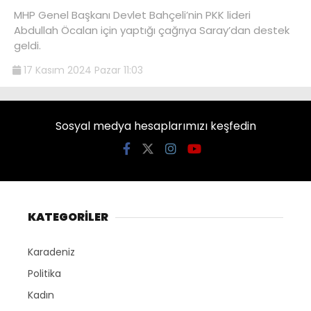
MHP Genel Başkanı Devlet Bahçeli’nin PKK lideri
Abdullah Öcalan için yaptığı çağrıya Saray’dan destek
geldi.
17 Kasım 2024 Pazar 11:03
Sosyal medya hesaplarımızı keşfedin
KATEGORİLER
Karadeniz
Politika
Kadın