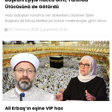
Ütücüsünü de Götürdü
Hacı adayları tavafta ter dökerken, Diyanet İşleri
Başkanı Ali Erbaş Mekke’ye buhar makinesiyle gitti! Ama
02 Temmuz 2025 Çarşamba 13:30
Ali Erbaş’ın eşine VIP hac