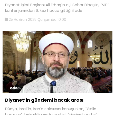
Diyanet İşleri Başkanı Ali Erbaş’ın eşi Seher Erbaş’ın, “VIP”
kontenjanından 6. kez hacca gittiği ifade
25 Haziran 2025 Çarşamba 10:00
Diyanet’in gündemi bacak arası
Dünya, İsrail’in, İran’a saldırısını konuşurken, “Gelin
hamamı’, ‘bekarlığa veda partisi’, ‘cinsiyet partisi’,