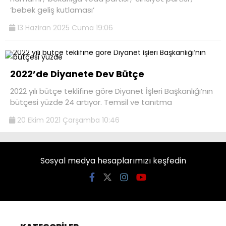
‘bebek geliş kutlaması’
13 Haziran 2025 Cuma 19:06
2022’de Diyanete Dev Bütçe
2022 yılı bütçe teklifine göre Diyanet İşleri Başkanlığı’nın
bütçesi yüzde 24 artıyor. Temsil ve tanıtma
20 Ekim 2021 Çarşamba 10:46
Sosyal medya hesaplarımızı keşfedin