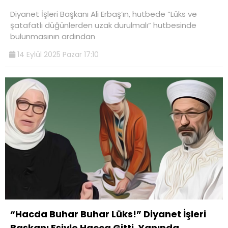
Diyanet İşleri Başkanı Ali Erbaş’ın, hutbede “Lüks ve
şatafatlı düğünlerden uzak durulmalı” hutbesinde
bulunmasının ardından
14 Eylül 2025 Pazar 17:10
“Hacda Buhar Buhar Lüks!” Diyanet İşleri
Başkanı Eşiyle Hacca Gitti, Yanında