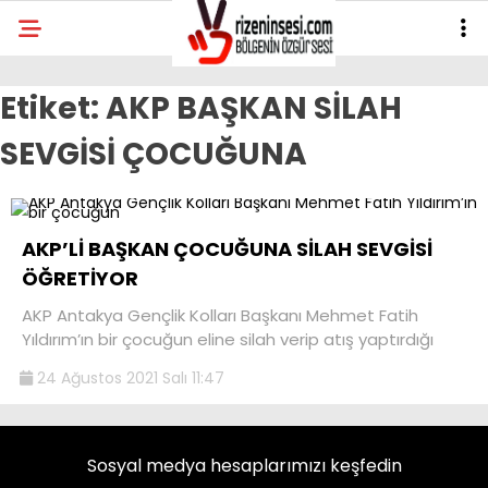
Etiket:
AKP BAŞKAN SİLAH
SEVGİSİ ÇOCUĞUNA
AKP’Lİ BAŞKAN ÇOCUĞUNA SİLAH SEVGİSİ
ÖĞRETİYOR
AKP Antakya Gençlik Kolları Başkanı Mehmet Fatih
Yıldırım’ın bir çocuğun eline silah verip atış yaptırdığı
24 Ağustos 2021 Salı 11:47
Sosyal medya hesaplarımızı keşfedin