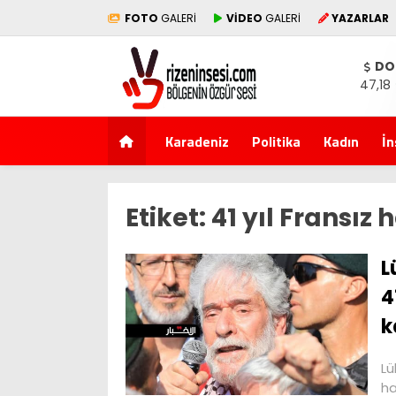
FOTO
GALERİ
VİDEO
GALERİ
YAZARLAR
DO
47,18
Karadeniz
Politika
Kadın
İn
Etiket:
41 yıl Fransız
L
4
k
Lü
ha