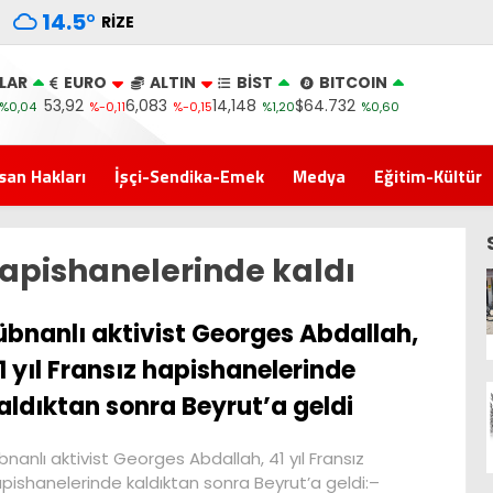
14.5
°
RIZE
LAR
EURO
ALTIN
BİST
BITCOIN
53,92
6,083
14,148
$64.732
%0,04
%-0,11
%-0,15
%1,20
%0,60
san Hakları
İşçi-Sendika-Emek
Medya
Eğitim-Kültür
 hapishanelerinde kaldı
übnanlı aktivist Georges Abdallah,
1 yıl Fransız hapishanelerinde
aldıktan sonra Beyrut’a geldi
bnanlı aktivist Georges Abdallah, 41 yıl Fransız
pishanelerinde kaldıktan sonra Beyrut’a geldi:–