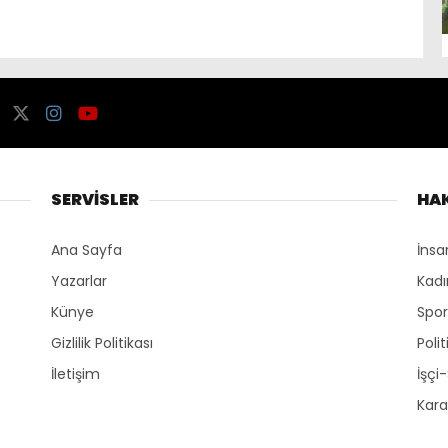
SERVİSLER
HA
Ana Sayfa
İnsa
Yazarlar
Kadı
Künye
Spo
Gizlilik Politikası
Polit
İletişim
İşçi
Kara