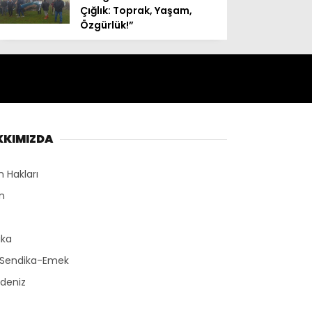
Çığlık: Toprak, Yaşam,
Özgürlük!”
KKIMIZDA
n Hakları
n
r
ika
-Sendika-Emek
deniz