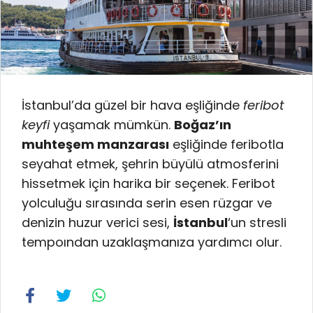
İstanbul’da güzel bir hava eşliğinde
feribot
keyfi
yaşamak mümkün.
Boğaz’ın
muhteşem manzarası
eşliğinde feribotla
seyahat etmek, şehrin büyülü atmosferini
hissetmek için harika bir seçenek. Feribot
yolculuğu sırasında serin esen rüzgar ve
denizin huzur verici sesi,
İstanbul
‘un stresli
tempoından uzaklaşmanıza yardımcı olur.