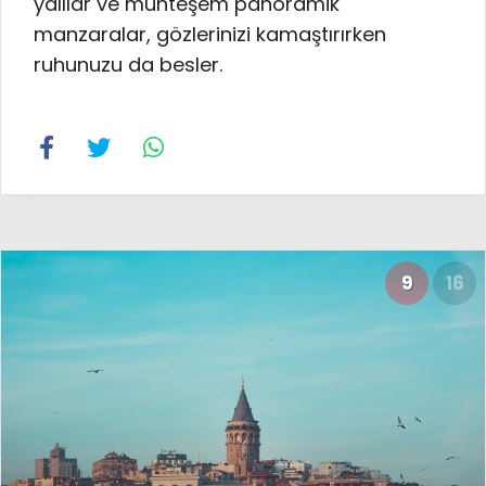
yalılar ve muhteşem panoramik
manzaralar, gözlerinizi kamaştırırken
ruhunuzu da besler.
9
16